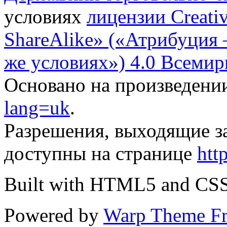
условиях
лицензии Creati
ShareAlike» («Атрибуция
же условиях») 4.0 Всемир
Основано на произведени
lang=uk
.
Разрешения, выходящие з
доступны на странице
htt
Built with HTML5 and CS
Powered by
Warp Theme F