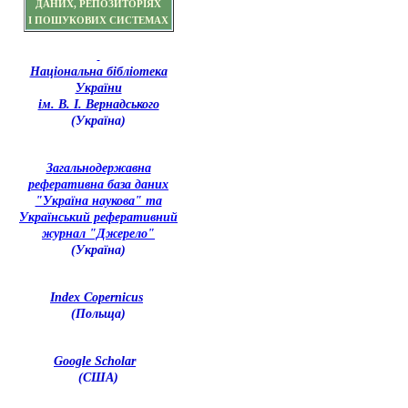
ДАНИХ, РЕПОЗИТОРІЯХ
І ПОШУКОВИХ СИСТЕМАХ
Національна бібліотека
України
ім. В. І. Вернадського
(Україна)
З
агальнодержавна
реферативна база даних
"Україна наукова" та
Український реферативний
журнал "Джерело"
(Україна)
Index Copernicus
(Польща)
Google Scholar
(США)