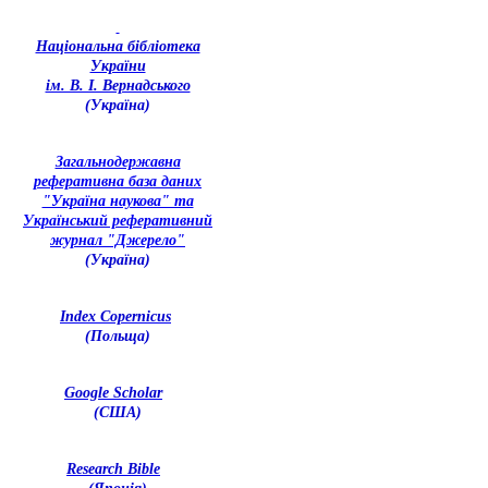
Національна бібліотека
України
ім. В. І. Вернадського
(Україна)
З
агальнодержавна
реферативна база даних
"Україна наукова" та
Український реферативний
журнал "Джерело"
(Україна)
Index Copernicus
(Польща)
Google Scholar
(США)
Research Bible