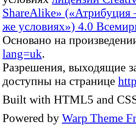
ShareAlike» («Атрибуция
же условиях») 4.0 Всемир
Основано на произведени
lang=uk
.
Разрешения, выходящие з
доступны на странице
htt
Built with HTML5 and CS
Powered by
Warp Theme F