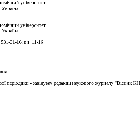
омічний університет
, Україна
омічний університет
, Україна
1-31-16; вн. 11-16
вна
вої періодики - завідувач редакції наукового журналу "Вісник 