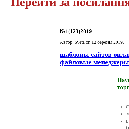
Перейти за посиланн
№1(123)2019
Автор: Sveta on
12 березня 2019
.
шаблоны сайтов онл
файловые менеджеры
Нау
тор
с
з
в
(