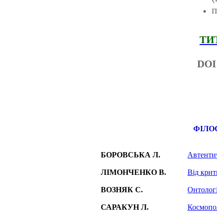
п
ТИ
DOI
ФIЛО
БОРОВСЬКА Л.
Автентич
ЛІМОНЧЕНКО В.
Від крит
ВОЗНЯК С.
Онтологі
САРАКУН Л.
Космопол