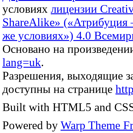
условиях
лицензии Creati
ShareAlike» («Атрибуция
же условиях») 4.0 Всемир
Основано на произведени
lang=uk
.
Разрешения, выходящие з
доступны на странице
htt
Built with HTML5 and CS
Powered by
Warp Theme F