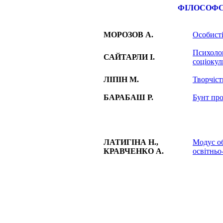
ФIЛОСОФС
МОРОЗОВ А.
Особисті
Психолог
САЙТАРЛИ І.
соціокул
ЛІПІН М.
Творчіст
БАРАБАШ Р.
Бунт про
ЛАТИГІНА Н.,
Модус об
КРАВЧЕНКО А.
освітньо