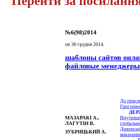
Перейти за посиланн
№6(98)2014
on
30 грудня 2014
.
шаблоны сайтов онл
файловые менеджеры
До присв
Григорію
ДЕР
МАЗАРАКІ А.,
Внутрішн
ЛАГУТІН В.
глобальн
Диверсиф
ЗУБРИЦЬКИЙ А.
макрорів