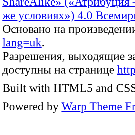
ShareAlike» («Атрибуция
же условиях») 4.0 Всемир
Основано на произведени
lang=uk
.
Разрешения, выходящие з
доступны на странице
htt
Built with HTML5 and CS
Powered by
Warp Theme F