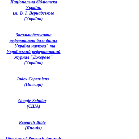
Національна бібліотека
України
ім. В. І. Вернадського
(Україна)
З
агальнодержавна
реферативна база даних
"Україна наукова" та
Український реферативний
журнал "Джерело"
(Україна)
Index Copernicus
(Польща)
Google Scholar
(США)
Research Bible
(Японія)
Directory of Research Journals