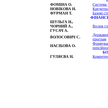
ФОМІНА О.
Система у
НОВІКОВА Н.
Кредитна
ФУРМАН Т.
Базові ст
ФІНАНСИ
ШУЛЬГА Н.,
ЧОРНИЙ А.,
Вплив гл
ГУСАЧ А.
Державні 
ВОЛОСОВИЧ С.
програм
Формуван
НАСІБОВА О.
пенсійно
БО
ГУЛЯЄВА Н.
Компетен