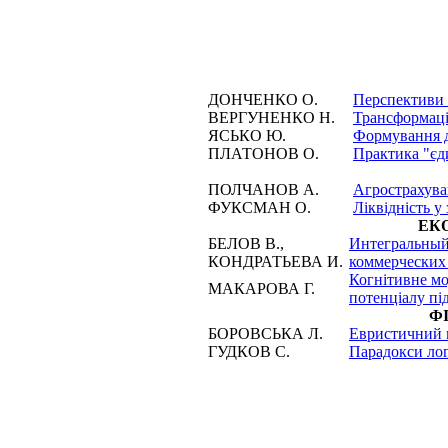
ДОНЧЕНКО О.
Перспективи р
ВЕРГУНЕНКО Н.
Трансформаці
ЯСЬКО Ю.
Формування д
ПЛАТОНОВ О.
Практика "єди
ПОЛЧАНОВ А.
Агрострахува
ФУКСМАН О.
Ліквідність у
ЕК
БЕЛОВ В.,
Интегральный
КОНДРАТЬЕВА И.
коммерческих
Когнітивне мо
МАКАРОВА Г.
потенціалу пі
Ф
БОРОВСЬКА Л.
Евристичний п
ГУДКОВ С.
Парадокси лог