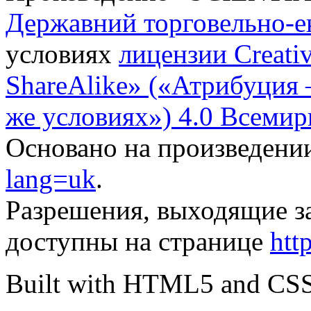
Державний торговельно-е
условиях
лицензии Creati
ShareAlike» («Атрибуция
же условиях») 4.0 Всемир
Основано на произведени
lang=uk
.
Разрешения, выходящие з
доступны на странице
htt
Built with HTML5 and CS