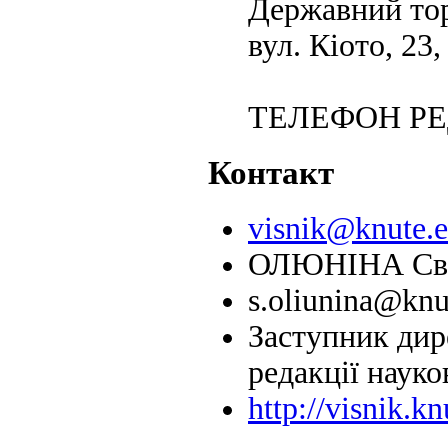
Державний тор
вул. Кіото, 23,
ТЕЛЕФОН РЕДА
Контакт
visnik@knute.e
ОЛЮНІНА Світ
s.oliunina@knu
Заступник дире
редакції наук
http://visnik.k