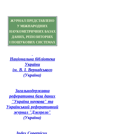
ЖУРНАЛ ПРЕДСТАВЛЕНО
У МІЖНАРОДНИХ
НАУКОМЕТРИЧНИХ БАЗАХ
ДАНИХ, РЕПОЗИТОРІЯХ
І ПОШУКОВИХ СИСТЕМАХ
Національна бібліотека
України
ім. В. І. Вернадського
(Україна)
З
агальнодержавна
реферативна база даних
"Україна наукова" та
Український реферативний
журнал "Джерело"
(Україна)
Index Copernicus