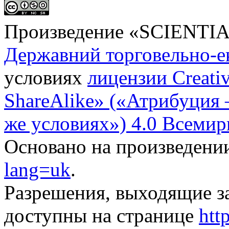
Произведение «
SCIENTI
Державний торговельно-е
условиях
лицензии Creati
ShareAlike» («Атрибуция
же условиях») 4.0 Всемир
Основано на произведени
lang=uk
.
Разрешения, выходящие з
доступны на странице
htt