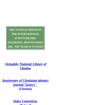
THE JOURNAL PRESENTS
THE INTERNATIONAL
SCIENTOMETRIC
DATABASES, REPOSITORIES
ARE, THE SEARCH ENGINES
Vernadsky National Library of
Ukraine
Anniversary of Ukrainian abstract
journal"Source"
(Ukraine)
Index Copernicus