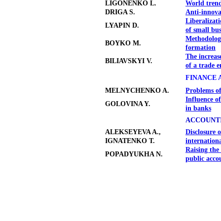
LIGONENKO L.
World trend
DRIGA S.
Anti-innova
Liberalizat
LYAPIN D.
of small bu
Methodologi
BOYKO М.
formation
The increase
BILIAVSKYI V.
of a trade e
FINANCE 
MELNYCHENKO A.
Problems of
Influence o
GOLOVINA Y.
in banks
ACCOUNTI
ALEKSEYEVA A.,
Disclosure 
IGNATENKO T.
internation
Raising the
POPADYUKHA N.
public accou