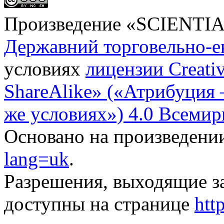
Произведение «
SCIENTI
Державний торговельно-е
условиях
лицензии Creati
ShareAlike» («Атрибуция
же условиях») 4.0 Всемир
Основано на произведени
lang=uk
.
Разрешения, выходящие з
доступны на странице
htt