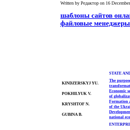
Written by Редактор on
16 December
шаблоны сайтов онл
файловые менеджеры
STATE A
The purpose
KINDZERSKYJ YU.
transformat
Economic se
POKHILYUK V.
of globaliza
Formation a
KRYSHTOF N.
of the Ukra
Development
GUBINA B.
national ec
ENTERPRI