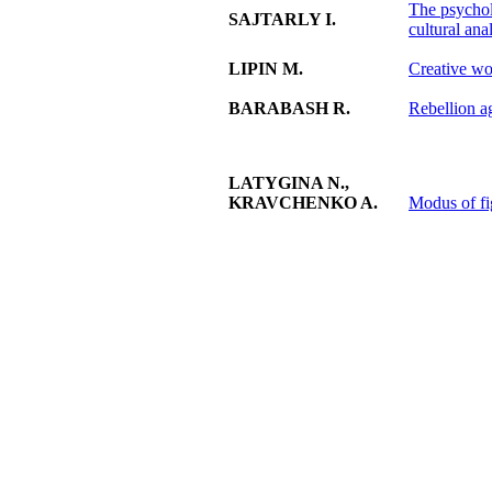
The psycholo
SAJTARLY I.
cultural ana
LIPIN M.
Creative wo
BARABASH R.
Rebellion ag
LATYGINA N.,
KRAVCHENKO A.
Modus of fi