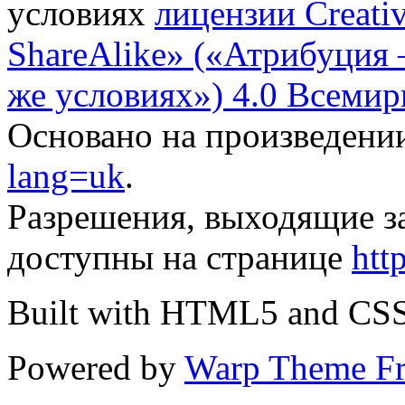
условиях
лицензии Creati
ShareAlike» («Атрибуция
же условиях») 4.0 Всемир
Основано на произведени
lang=uk
.
Разрешения, выходящие з
доступны на странице
htt
Built with HTML5 and CS
Powered by
Warp Theme F