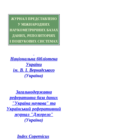
ЖУРНАЛ ПРЕДСТАВЛЕНО
У МІЖНАРОДНИХ
НАУКОМЕТРИЧНИХ БАЗАХ
ДАНИХ, РЕПОЗИТОРІЯХ
І ПОШУКОВИХ СИСТЕМАХ
Національна бібліотека
України
ім. В. І. Вернадського
(Україна)
З
агальнодержавна
реферативна база даних
"Україна наукова" та
Український реферативний
журнал "Джерело"
(Україна)
Index Copernicus