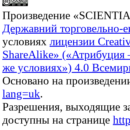
Произведение «
SCIENTI
Державний торговельно-е
условиях
лицензии Creati
ShareAlike» («Атрибуция
же условиях») 4.0 Всемир
Основано на произведени
lang=uk
.
Разрешения, выходящие з
доступны на странице
htt