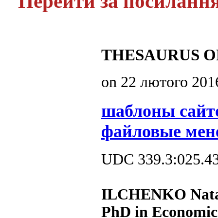
Перейти за посиланн
THESAURUS O
on
22 лютого 201
шаблоны сайт
файловые мен
UDC 339.3:025.4
ILCHENKO Nata
PhD in Economics