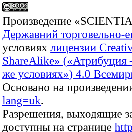
Произведение «
SCIENTI
Державний торговельно-е
условиях
лицензии Creati
ShareAlike» («Атрибуция
же условиях») 4.0 Всемир
Основано на произведени
lang=uk
.
Разрешения, выходящие з
доступны на странице
htt