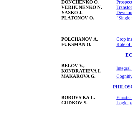
DONCHENKO O.
Prospect
VERHUNENKO N.
Transfor
YASKO J.
Developm
PLATONOV O.
"Single 
POLCHANOV А.
Crop ins
FUKSMAN O.
Role of 
EC
BELOV V.,
Integral
KONDRATIEVA I.
MAKAROVA G.
Cognitiv
PHILOS
BOROVS'KA L.
Euristic
GUDKOV S.
Logic pa