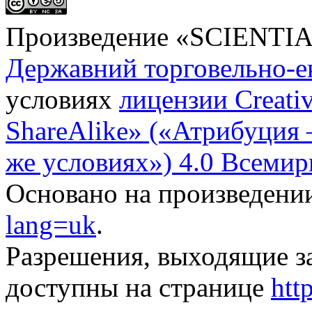
Произведение «
SCIENTI
Державний торговельно-е
условиях
лицензии Creati
ShareAlike» («Атрибуция
же условиях») 4.0 Всемир
Основано на произведени
lang=uk
.
Разрешения, выходящие з
доступны на странице
htt