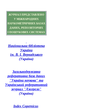
ЖУРНАЛ ПРЕДСТАВЛЕНО
У МІЖНАРОДНИХ
НАУКОМЕТРИЧНИХ БАЗАХ
ДАНИХ, РЕПОЗИТОРІЯХ
І ПОШУКОВИХ СИСТЕМАХ
Національна бібліотека
України
ім. В. І. Вернадського
(Україна)
З
агальнодержавна
реферативна база даних
"Україна наукова" та
Український реферативний
журнал "Джерело"
(Україна)
Index Copernicus