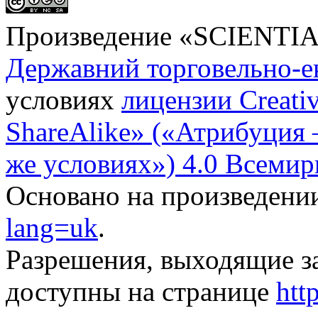
Произведение «
SCIENTI
Державний торговельно-е
условиях
лицензии Creati
ShareAlike» («Атрибуция
же условиях») 4.0 Всемир
Основано на произведени
lang=uk
.
Разрешения, выходящие з
доступны на странице
htt