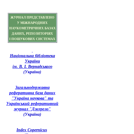
ЖУРНАЛ ПРЕДСТАВЛЕНО
У МІЖНАРОДНИХ
НАУКОМЕТРИЧНИХ БАЗАХ
ДАНИХ, РЕПОЗИТОРІЯХ
І ПОШУКОВИХ СИСТЕМАХ
Національна бібліотека
України
ім. В. І. Вернадського
(Україна)
З
агальнодержавна
реферативна база даних
"Україна наукова" та
Український реферативний
журнал "Джерело"
(Україна)
Index Copernicus