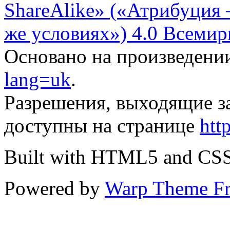
ShareAlike» («Атрибуция
же условиях») 4.0 Всемир
Основано на произведени
lang=uk
.
Разрешения, выходящие з
доступны на странице
htt
Built with HTML5 and CS
Powered by
Warp Theme F