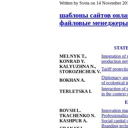
Written by Sveta on
14 November 20
шаблоны сайтов онл
файловые менеджеры
STAT
MELNYK T.,
Integration of 
KONRAD Y.
production ne
KALYUZHNA N.,
Tariff protect
STOROZHCHUK V.
Diplomacy and 
BOKHAN A.
of ecological 
Interaction of
TERLETSKA I.
in the context 
E
BOVSH L.
Innovation mar
TKACHENKO N.
Professionaliz
KASHPUR A.
Social capital 
Branding techn