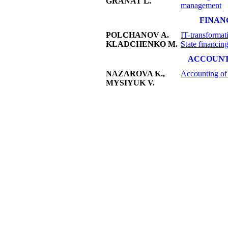
GRANAT L.
management
FINAN
POLCHANOV A.
IT-transformati
KLADCHENKO M.
State financin
ACCOUNT
NAZAROVA K.,
Accounting of
MYSIYUK V.