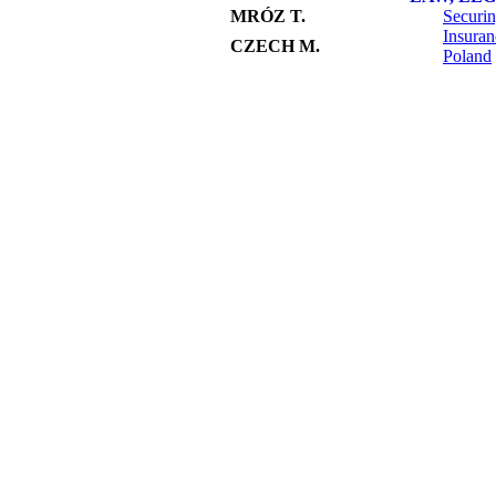
MRÓZ T.
Securin
Insuran
CZECH M.
Poland