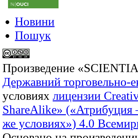
Новини
Пошук
Произведение «
SCIENTI
Державний торговельно-е
условиях
лицензии Creati
ShareAlike» («Атрибуция
же условиях») 4.0 Всемир
Основано на произведени