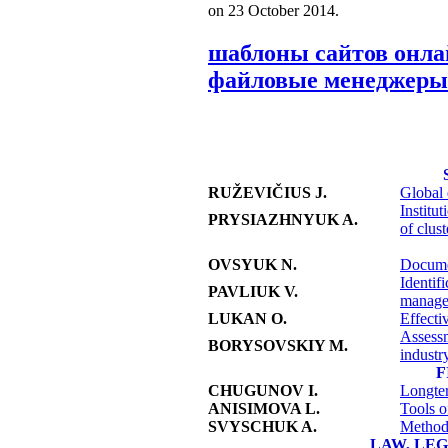
on
23 October 2014
.
шаблоны сайтов онл
файловые менеджеры
RUŽEVIČIUS J.
Global 
Institu
PRYSIAZHNYUK A.
of clust
OVSYUK N.
Documen
Identifi
PAVLIUK V.
manage
LUKAN O.
Effecti
Assessm
BORYSOVSKIY M.
industr
F
CHUGUNOV I.
Longter
ANISIMOVA L.
Tools of
SVYSCHUK A.
Methodo
LAW, LE