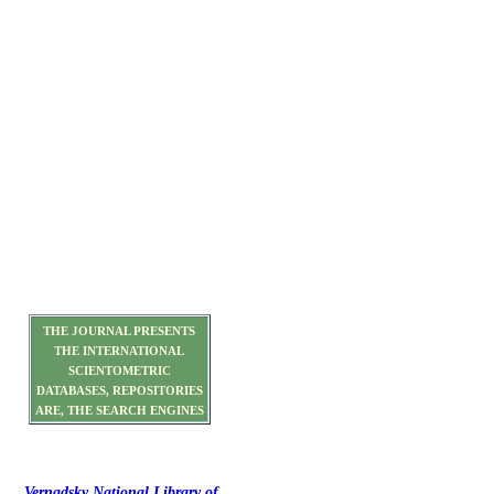
THE JOURNAL PRESENTS
THE INTERNATIONAL
SCIENTOMETRIC
DATABASES, REPOSITORIES
ARE, THE SEARCH ENGINES
Vernadsky National Library of